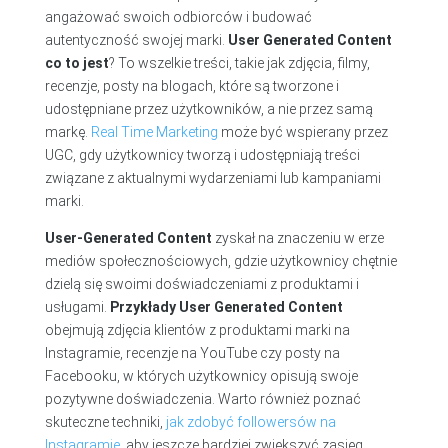
angażować swoich odbiorców i budować
autentyczność swojej marki.
User Generated Content
co to jest
? To wszelkie treści, takie jak zdjęcia, filmy,
recenzje, posty na blogach, które są tworzone i
udostępniane przez użytkowników, a nie przez samą
markę.
Real Time Marketing
może być wspierany przez
UGC, gdy użytkownicy tworzą i udostępniają treści
związane z aktualnymi wydarzeniami lub kampaniami
marki.
User-Generated Content
zyskał na znaczeniu w erze
mediów społecznościowych, gdzie użytkownicy chętnie
dzielą się swoimi doświadczeniami z produktami i
usługami.
Przykłady User Generated Content
obejmują zdjęcia klientów z produktami marki na
Instagramie, recenzje na YouTube czy posty na
Facebooku, w których użytkownicy opisują swoje
pozytywne doświadczenia. Warto również poznać
skuteczne techniki,
jak zdobyć followersów na
Instagramie
, aby jeszcze bardziej zwiększyć zasięg